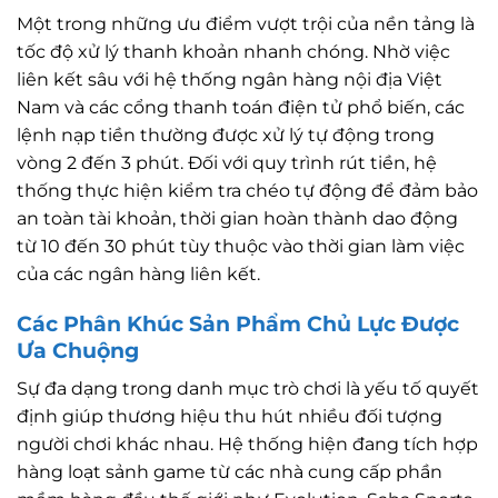
Một trong những ưu điểm vượt trội của nền tảng là
tốc độ xử lý thanh khoản nhanh chóng. Nhờ việc
liên kết sâu với hệ thống ngân hàng nội địa Việt
Nam và các cổng thanh toán điện tử phổ biến, các
lệnh nạp tiền thường được xử lý tự động trong
vòng 2 đến 3 phút. Đối với quy trình rút tiền, hệ
thống thực hiện kiểm tra chéo tự động để đảm bảo
an toàn tài khoản, thời gian hoàn thành dao động
từ 10 đến 30 phút tùy thuộc vào thời gian làm việc
của các ngân hàng liên kết.
Các Phân Khúc Sản Phẩm Chủ Lực Được
Ưa Chuộng
Sự đa dạng trong danh mục trò chơi là yếu tố quyết
định giúp thương hiệu thu hút nhiều đối tượng
người chơi khác nhau. Hệ thống hiện đang tích hợp
hàng loạt sảnh game từ các nhà cung cấp phần